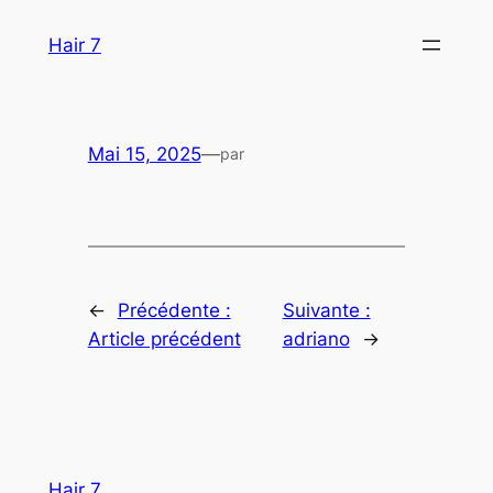
Aller
Hair 7
au
contenu
Mai 15, 2025
—
par
←
Précédente :
Suivante :
Article précédent
adriano
→
Hair 7