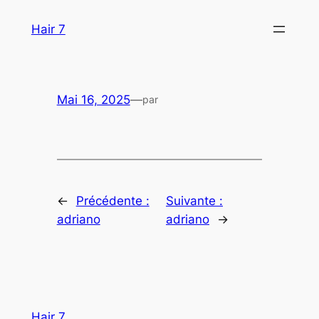
Aller
Hair 7
au
contenu
Mai 16, 2025
—
par
←
Précédente :
Suivante :
adriano
adriano
→
Hair 7