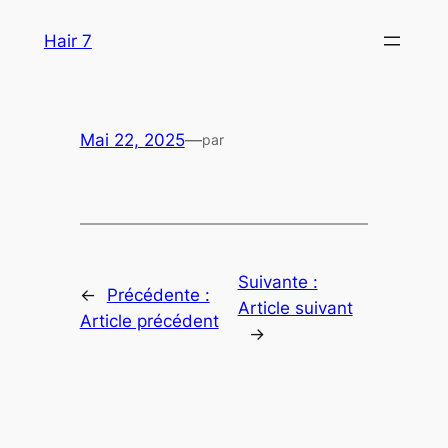
Aller
Hair 7
au
contenu
Mai 22, 2025
—
par
Suivante :
←
Précédente :
Article suivant
Article précédent
→