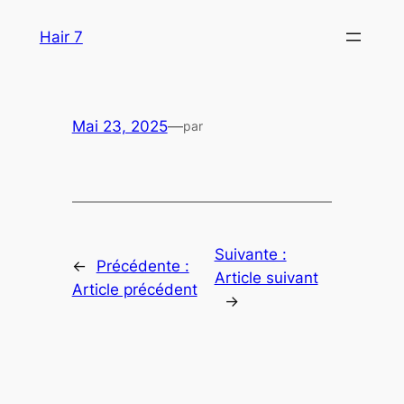
Aller
Hair 7
au
contenu
Mai 23, 2025
—
par
Suivante :
←
Précédente :
Article suivant
Article précédent
→