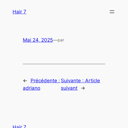
Aller
Hair 7
au
contenu
Mai 24, 2025
—
par
←
Précédente :
Suivante :
Article
adriano
suivant
→
Hair 7