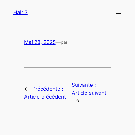
Aller
Hair 7
au
contenu
Mai 28, 2025
—
par
Suivante :
←
Précédente :
Article suivant
Article précédent
→