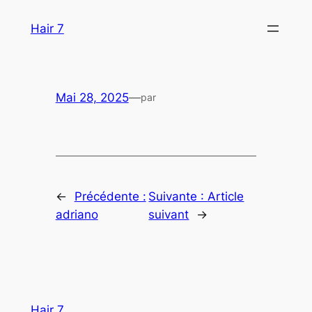
Aller
Hair 7
au
contenu
Mai 28, 2025
—
par
←
Précédente :
Suivante :
Article
adriano
suivant
→
Hair 7