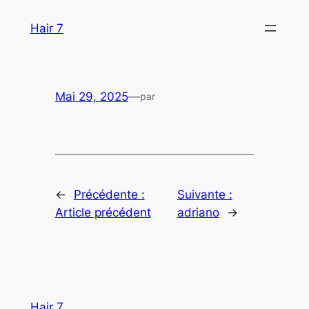
Aller
Hair 7
au
contenu
Mai 29, 2025
—
par
←
Précédente :
Suivante :
Article précédent
adriano
→
Hair 7