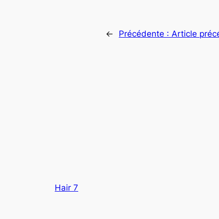
←
Précédente :
Article pré
Hair 7