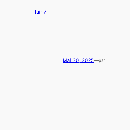
Aller
Hair 7
au
contenu
Mai 30, 2025
—
par