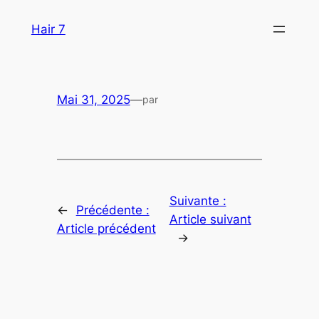
Aller
Hair 7
au
contenu
Mai 31, 2025
—
par
Suivante :
←
Précédente :
Article suivant
Article précédent
→