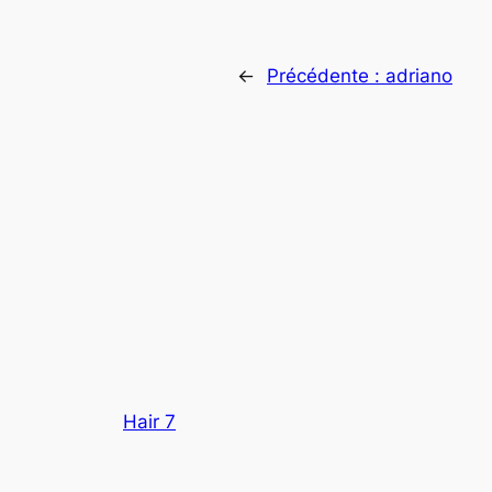
←
Précédente :
adriano
Hair 7