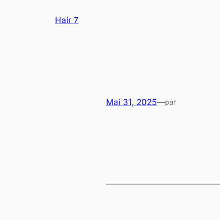
Aller
Hair 7
au
contenu
Mai 31, 2025
—
par