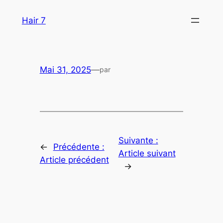
Aller
Hair 7
au
contenu
Mai 31, 2025
—
par
Suivante :
←
Précédente :
Article suivant
Article précédent
→