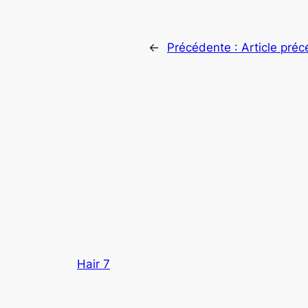
←
Précédente :
Article pré
Hair 7