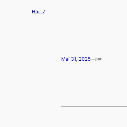
Aller
Hair 7
au
contenu
Mai 31, 2025
—
par