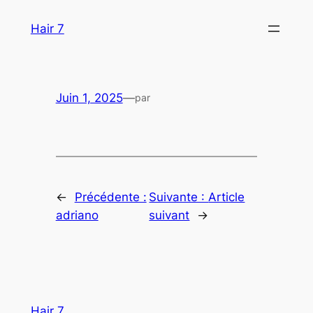
Aller
Hair 7
au
contenu
Juin 1, 2025
—
par
←
Précédente :
Suivante :
Article
adriano
suivant
→
Hair 7