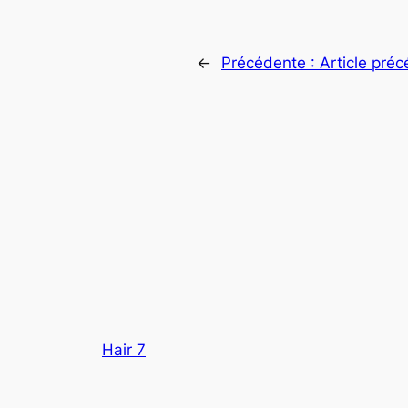
←
Précédente :
Article pré
Hair 7