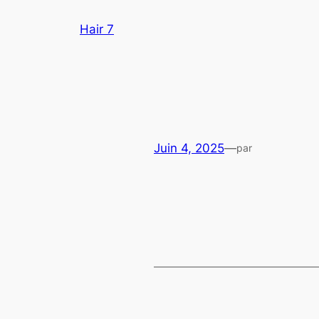
Aller
Hair 7
au
contenu
Juin 4, 2025
—
par