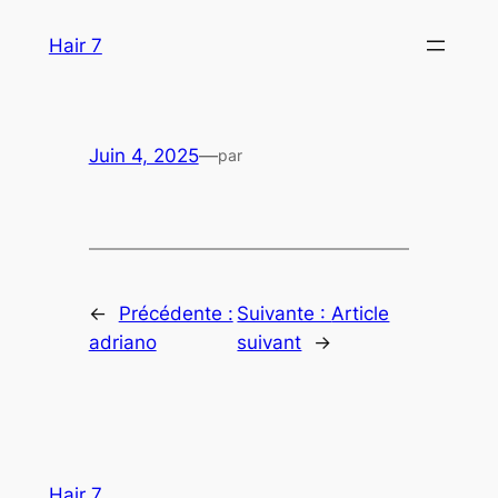
Aller
Hair 7
au
contenu
Juin 4, 2025
—
par
←
Précédente :
Suivante :
Article
adriano
suivant
→
Hair 7