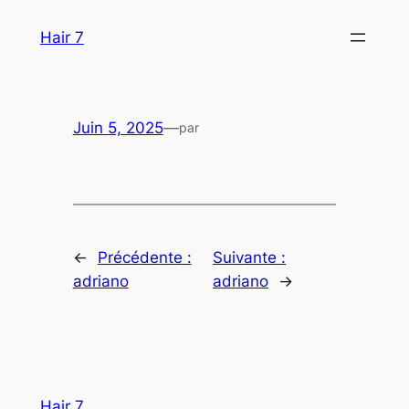
Aller
Hair 7
au
contenu
Juin 5, 2025
—
par
←
Précédente :
Suivante :
adriano
adriano
→
Hair 7