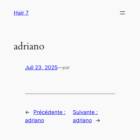
Aller
Hair 7
au
contenu
adriano
Juil 23, 2025
—
par
←
Précédente :
Suivante :
adriano
adriano
→