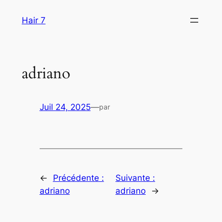
Aller
Hair 7
au
contenu
adriano
Juil 24, 2025
—
par
←
Précédente :
Suivante :
adriano
adriano
→