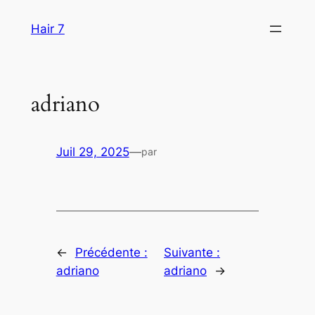
Aller
Hair 7
au
contenu
adriano
Juil 29, 2025
—
par
←
Précédente :
Suivante :
adriano
adriano
→