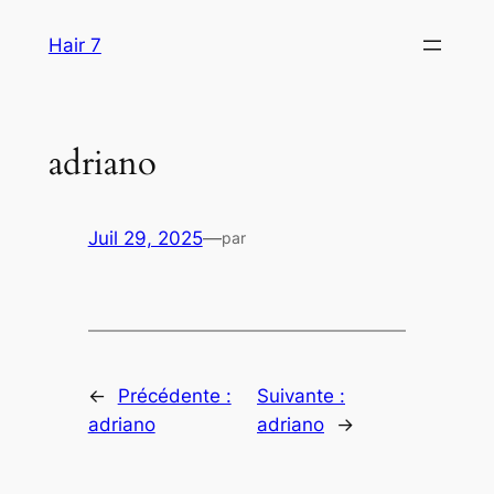
Aller
Hair 7
au
contenu
adriano
Juil 29, 2025
—
par
←
Précédente :
Suivante :
adriano
adriano
→