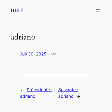
Aller
Hair 7
au
contenu
adriano
Juil 30, 2025
—
par
←
Précédente :
Suivante :
adriano
adriano
→