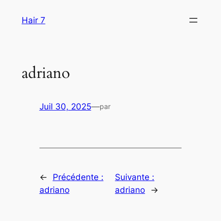
Aller
Hair 7
au
contenu
adriano
Juil 30, 2025
—
par
←
Précédente :
Suivante :
adriano
adriano
→