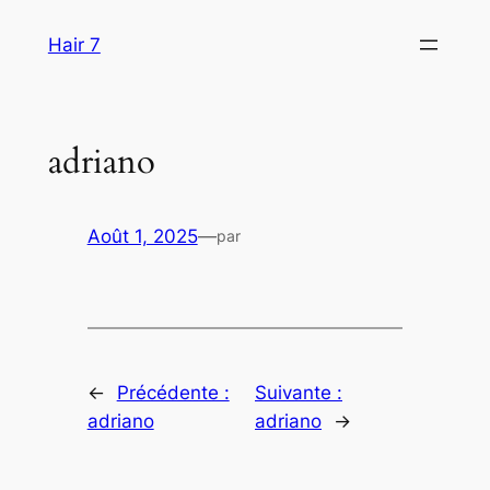
Aller
Hair 7
au
contenu
adriano
Août 1, 2025
—
par
←
Précédente :
Suivante :
adriano
adriano
→