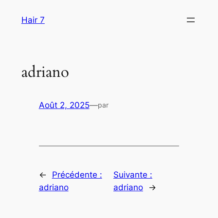
Aller
Hair 7
au
contenu
adriano
Août 2, 2025
—
par
←
Précédente :
Suivante :
adriano
adriano
→