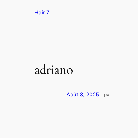
Aller
Hair 7
au
contenu
adriano
Août 3, 2025
—
par