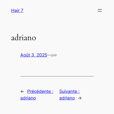
Aller
Hair 7
au
contenu
adriano
Août 3, 2025
—
par
←
Précédente :
Suivante :
adriano
adriano
→