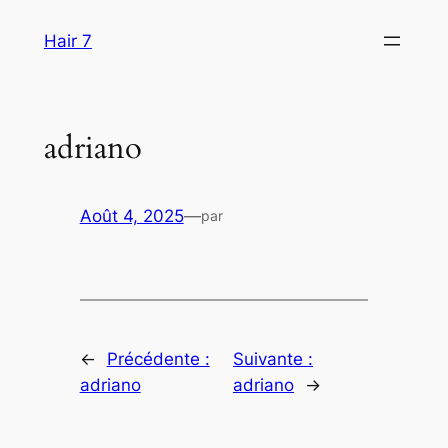
Aller
Hair 7
au
contenu
adriano
Août 4, 2025
—
par
←
Précédente :
Suivante :
adriano
adriano
→