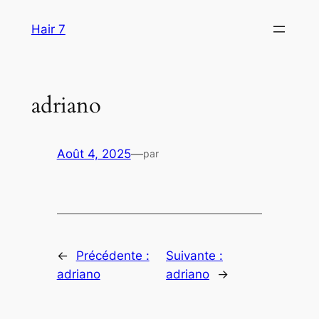
Aller
Hair 7
au
contenu
adriano
Août 4, 2025
—
par
←
Précédente :
Suivante :
adriano
adriano
→