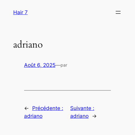
Aller
Hair 7
au
contenu
adriano
Août 6, 2025
—
par
←
Précédente :
Suivante :
adriano
adriano
→