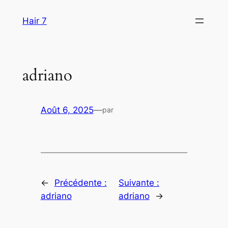
Aller
Hair 7
au
contenu
adriano
Août 6, 2025
—
par
←
Précédente :
Suivante :
adriano
adriano
→