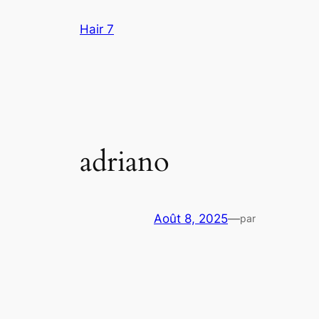
Aller
Hair 7
au
contenu
adriano
Août 8, 2025
—
par