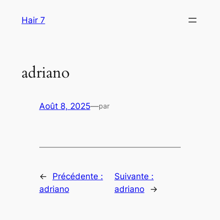
Aller
Hair 7
au
contenu
adriano
Août 8, 2025
—
par
←
Précédente :
Suivante :
adriano
adriano
→