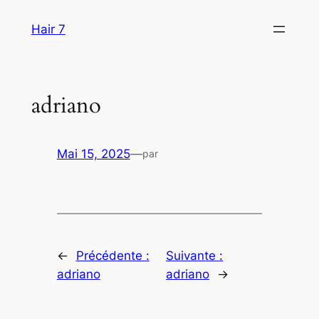
Aller
Hair 7
au
contenu
adriano
Mai 15, 2025
—
par
←
Précédente :
Suivante :
adriano
adriano
→