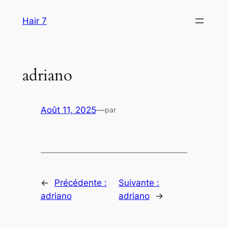
Aller
Hair 7
au
contenu
adriano
Août 11, 2025
—
par
←
Précédente :
Suivante :
adriano
adriano
→