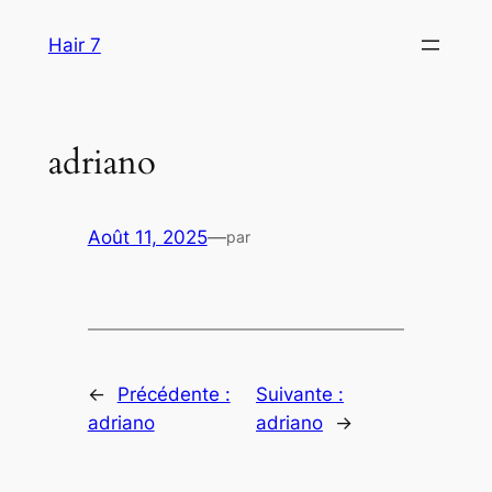
Aller
Hair 7
au
contenu
adriano
Août 11, 2025
—
par
←
Précédente :
Suivante :
adriano
adriano
→