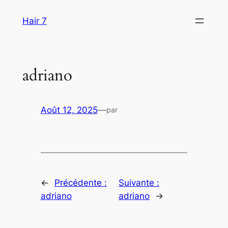
Aller
Hair 7
au
contenu
adriano
Août 12, 2025
—
par
←
Précédente :
Suivante :
adriano
adriano
→