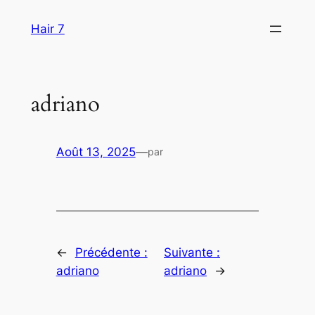
Aller
Hair 7
au
contenu
adriano
Août 13, 2025
—
par
←
Précédente :
Suivante :
adriano
adriano
→