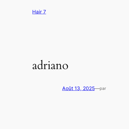
Aller
Hair 7
au
contenu
adriano
Août 13, 2025
—
par