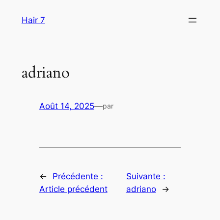
Aller
Hair 7
au
contenu
adriano
Août 14, 2025
—
par
←
Précédente :
Suivante :
Article précédent
adriano
→