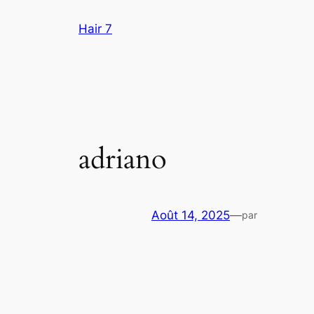
Aller
Hair 7
au
contenu
adriano
Août 14, 2025
—
par