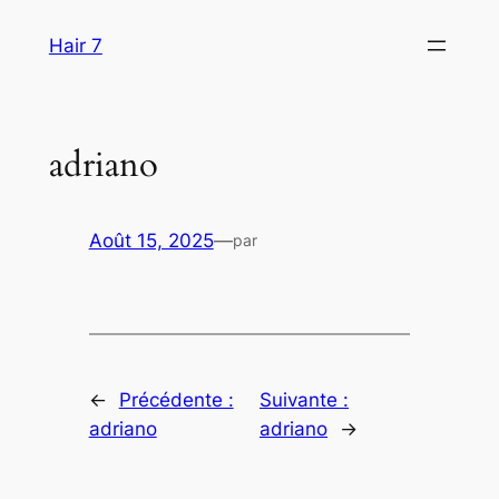
Aller
Hair 7
au
contenu
adriano
Août 15, 2025
—
par
←
Précédente :
Suivante :
adriano
adriano
→