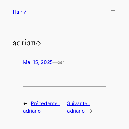
Aller
Hair 7
au
contenu
adriano
Mai 15, 2025
—
par
←
Précédente :
Suivante :
adriano
adriano
→