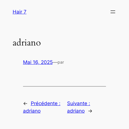
Aller
Hair 7
au
contenu
adriano
Mai 16, 2025
—
par
←
Précédente :
Suivante :
adriano
adriano
→