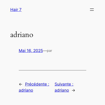
Aller
Hair 7
au
contenu
adriano
Mai 16, 2025
—
par
←
Précédente :
Suivante :
adriano
adriano
→