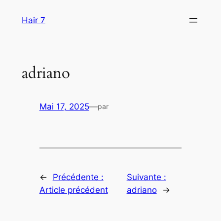
Aller
Hair 7
au
contenu
adriano
Mai 17, 2025
—
par
←
Précédente :
Suivante :
Article précédent
adriano
→