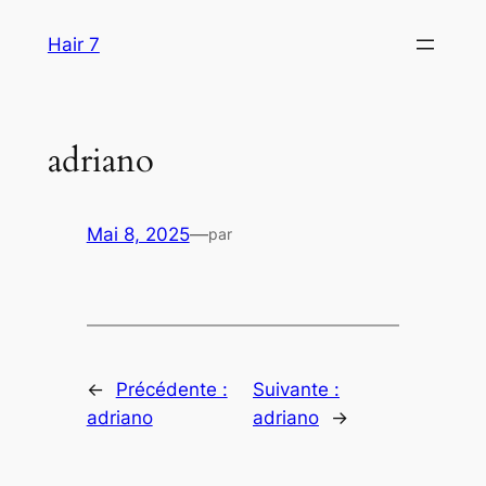
Aller
Hair 7
au
contenu
adriano
Mai 8, 2025
—
par
←
Précédente :
Suivante :
adriano
adriano
→