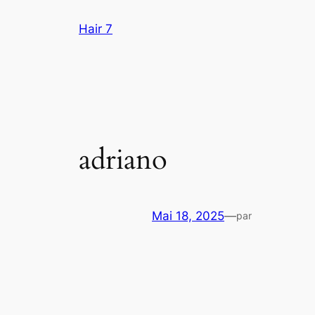
Aller
Hair 7
au
contenu
adriano
Mai 18, 2025
—
par