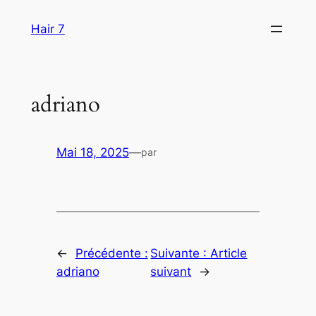
Aller
Hair 7
au
contenu
adriano
Mai 18, 2025
—
par
←
Précédente :
Suivante :
Article
adriano
suivant
→