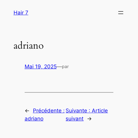
Aller
Hair 7
au
contenu
adriano
Mai 19, 2025
—
par
←
Précédente :
Suivante :
Article
adriano
suivant
→